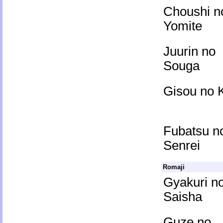
Choushi n
Yomite
Juurin no
Souga
Gisou no K
Fubatsu n
Senrei
Romaji
Gyakuri n
Saisha
Guze no