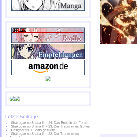
Letzte Beiträge
Shakugan no Shana III – 24: Das Ende in der Ferne
Shakugan no Shana III – 23: Der Traum eines Gottes
Designer für T-Shirts gesucht!
Shakugan no Shana III – 22: Der Traum eines