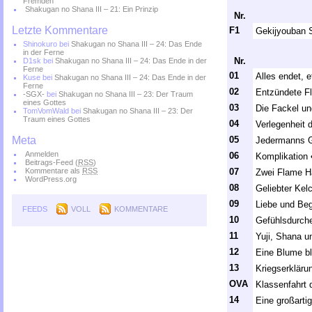
Fremden
Shakugan no Shana III – 21: Ein Prinzip
Nr.
Letzte Kommentare
F1
Gekijyouban 
Shinokuro
bei
Shakugan no Shana III – 24: Das Ende
in der Ferne
Nr.
D1sk
bei
Shakugan no Shana III – 24: Das Ende in der
Ferne
01
Alles endet, 
Kuse
bei
Shakugan no Shana III – 24: Das Ende in der
Ferne
02
Entzündete 
-SGX-
bei
Shakugan no Shana III – 23: Der Traum
eines Gottes
03
Die Fackel u
TomVomWald
bei
Shakugan no Shana III – 23: Der
Traum eines Gottes
04
Verlegenheit 
Meta
05
Jedermanns G
Anmelden
06
Komplikation •
Beitrags-Feed (
RSS
)
Kommentare als
RSS
07
Zwei Flame H
WordPress.org
08
Geliebter Kel
09
Liebe und Be
FEEDS
VOLL
KOMMENTARE
10
Gefühlsdurch
11
Yuji, Shana u
12
Eine Blume bl
13
Kriegserkläru
OVA
Klassenfahrt 
14
Eine großarti