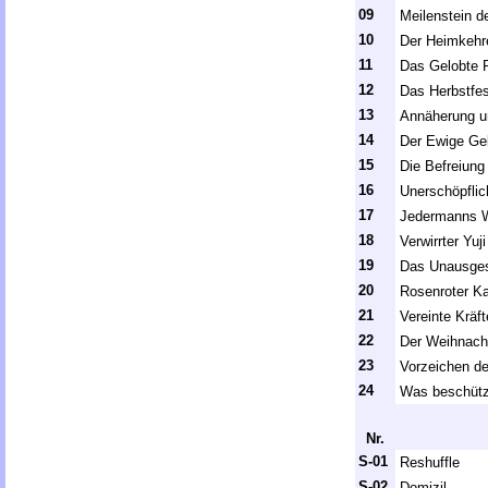
09
Meilenstein 
10
Der Heimkehr
11
Das Gelobte 
12
Das Herbstfes
13
Annäherung u
14
Der Ewige Gel
15
Die Befreiung
16
Unerschöpflic
17
Jedermanns 
18
Verwirrter Yuji
19
Das Unausge
20
Rosenroter K
21
Vereinte Kräft
22
Der Weihnach
23
Vorzeichen de
24
Was beschütz
Nr.
S-01
Reshuffle
S-02
Domizil