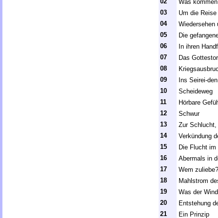
02
Was kommen
03
Um die Reise 
04
Wiedersehen 
05
Die gefangen
06
In ihren Hand
07
Das Gottestor
08
Kriegsausbru
09
Ins Seirei-den
10
Scheideweg
11
Hörbare Gefü
12
Schwur
13
Zur Schlucht,
14
Verkündung d
15
Die Flucht im
16
Abermals in 
17
Wem zuliebe
18
Mahlstrom des
19
Was der Wind 
20
Entstehung de
21
Ein Prinzip