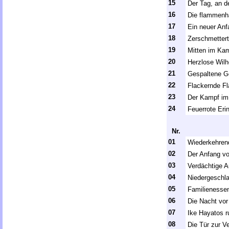
15
Der Tag, an 
16
Die flammenha
17
Ein neuer Anf
18
Zerschmetter
19
Mitten im Ka
20
Herzlose Wilh
21
Gespaltene G
22
Flackernde 
23
Der Kampf im 
24
Feuerrote Eri
Nr.
01
Wiederkehren
02
Der Anfang v
03
Verdächtige A
04
Niedergeschl
05
Familienesse
06
Die Nacht vor
07
Ike Hayatos r
08
Die Tür zur V