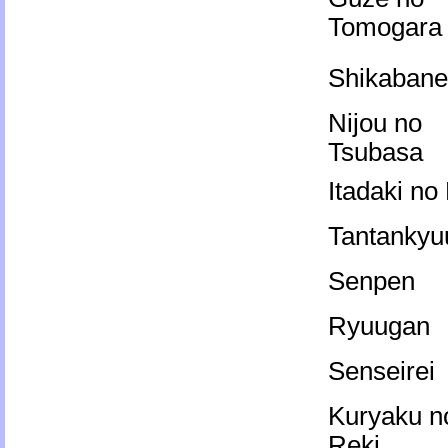
Tomogara
Shikabane
Nijou no
Tsubasa
Itadaki no
Tantankyu
Senpen
Ryuugan
Senseirei
Kuryaku n
Reki