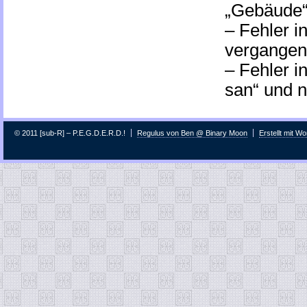
„Gebäude“ 
– Fehler i
vergangene
– Fehler i
san“ und n
© 2011 [sub-R] – P.E.G.D.E.R.D.!
Regulus von Ben @ Binary Moon
Erstellt mit W