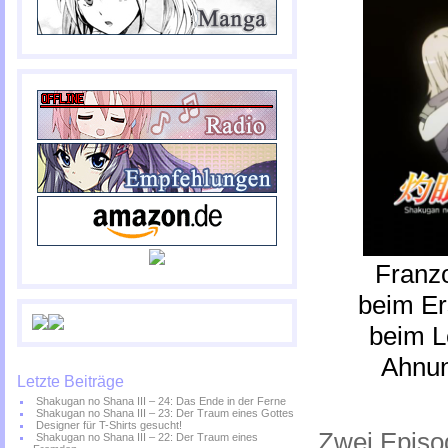
Franzo
beim Er
beim L
Ahnun
Letzte Beiträge
Shakugan no Shana III – 24: Das Ende in der Ferne
Shakugan no Shana III – 23: Der Traum eines Gottes
Designer für T-Shirts gesucht!
Zwei Episo
Shakugan no Shana III – 22: Der Traum eines