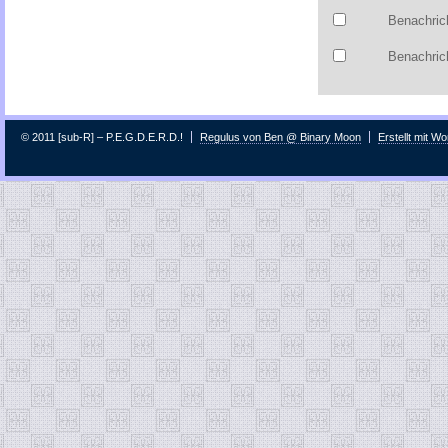
Benachric
Benachrich
© 2011 [sub-R] – P.E.G.D.E.R.D.!
Regulus von Ben @ Binary Moon
Erstellt mit W