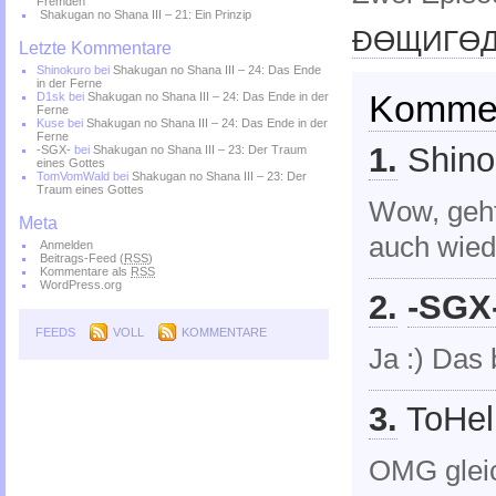
Fremden
Shakugan no Shana III – 21: Ein Prinzip
ĐӨЩИГӨДĐ
Letzte Kommentare
Shinokuro
bei
Shakugan no Shana III – 24: Das Ende
in der Ferne
Komme
D1sk
bei
Shakugan no Shana III – 24: Das Ende in der
Ferne
Kuse
bei
Shakugan no Shana III – 24: Das Ende in der
Ferne
1.
Shino
-SGX-
bei
Shakugan no Shana III – 23: Der Traum
eines Gottes
TomVomWald
bei
Shakugan no Shana III – 23: Der
Traum eines Gottes
Wow, geht
Meta
auch wiede
Anmelden
Beitrags-Feed (
RSS
)
Kommentare als
RSS
WordPress.org
2.
-SGX
FEEDS
VOLL
KOMMENTARE
Ja :) Das 
3.
ToHell
OMG gleic