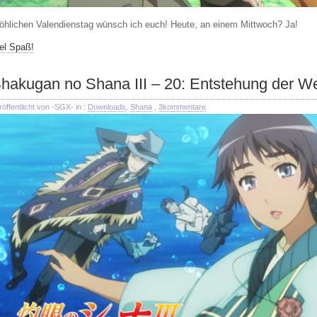
öhlichen Valendienstag wünsch ich euch! Heute, an einem Mittwoch? Ja!
el Spaß!
hakugan no Shana III – 20: Entstehung der We
röffentlicht von -SGX- in :
Downloads
,
Shana
,
3kommentare