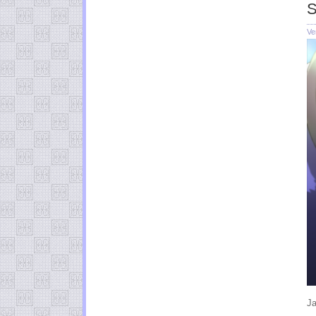
S
Ve
Ja