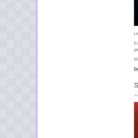
Le
Es
ga
Ma
D
S
Ve