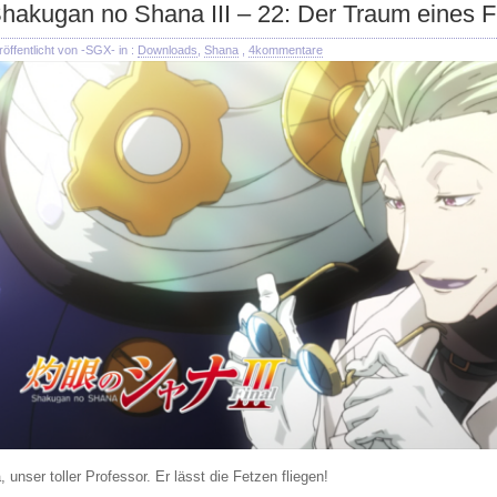
hakugan no Shana III – 22: Der Traum eines 
röffentlicht von -SGX- in :
Downloads
,
Shana
,
4kommentare
, unser toller Professor. Er lässt die Fetzen fliegen!