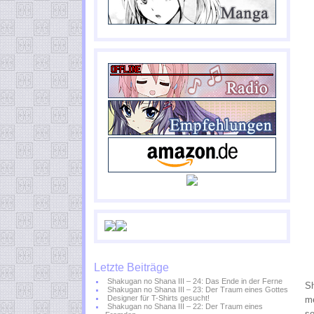
Letzte Beiträge
Shakugan no Shana III – 24: Das Ende in der Ferne
Sh
Shakugan no Shana III – 23: Der Traum eines Gottes
Designer für T-Shirts gesucht!
me
Shakugan no Shana III – 22: Der Traum eines
so