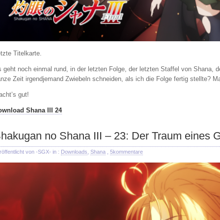
tzte Titelkarte.
 geht noch einmal rund, in der letzten Folge, der letzten Staffel von Shan
nze Zeit irgendjemand Zwiebeln schneiden, als ich die Folge fertig stellte? M
cht’s gut!
ownload Shana III 24
hakugan no Shana III – 23: Der Traum eines G
röffentlicht von -SGX- in :
Downloads
,
Shana
,
5kommentare