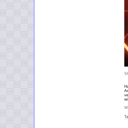
Sh
Ha
Ar
ve
wi
Wa
Ta