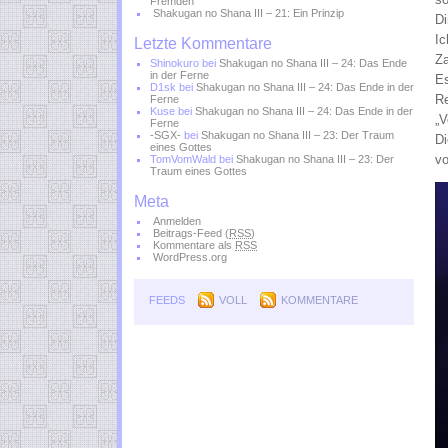
Fremden
Shakugan no Shana III – 21: Ein Prinzip
Di
Ic
Letzte Kommentare
Za
Shinokuro
bei
Shakugan no Shana III – 24: Das Ende
in der Ferne
Es
D1sk
bei
Shakugan no Shana III – 24: Das Ende in der
Re
Ferne
Kuse
bei
Shakugan no Shana III – 24: Das Ende in der
„V
Ferne
-SGX-
bei
Shakugan no Shana III – 23: Der Traum
Di
eines Gottes
vo
TomVomWald
bei
Shakugan no Shana III – 23: Der
Traum eines Gottes
Meta
Anmelden
Beitrags-Feed (
RSS
)
Kommentare als
RSS
WordPress.org
FEEDS
VOLL
KOMMENTARE