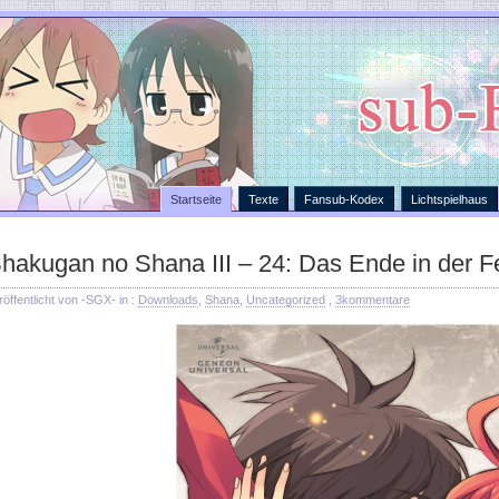
Startseite
Texte
Fansub-Kodex
Lichtspielhaus
hakugan no Shana III – 24: Das Ende in der F
röffentlicht von -SGX- in :
Downloads
,
Shana
,
Uncategorized
,
3kommentare