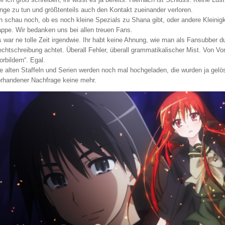
nge zu tun und größtenteils auch den Kontakt zueinander verloren.
h schau noch, ob es noch kleine Spezials zu Shana gibt, oder andere Kleinigk
ppe. Wir bedanken uns bei allen treuen Fans.
 war ne tolle Zeit irgendwie. Ihr habt keine Ahnung, wie man als Fansubber 
chtschreibung achtet. Überall Fehler, überall grammatikalischer Mist. Von 
orbildern“. Egal.
e alten Staffeln und Serien werden noch mal hochgeladen, die wurden ja ge
rhandener Nachfrage keine mehr.