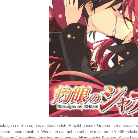
akugan no Shana, das umfassendste Projekt unserer Gruppe. Ich muss schw
inem Leben arbeitete. Wenn ich das richtig sehe, war die erste Veröffentlic
ll ich groß schreiben, ihr wisst es ja bereits: Hiernach ist Schluss. Keine L