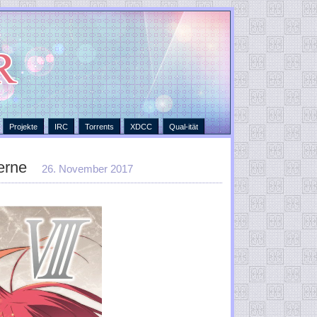
Projekte
IRC
Torrents
XDCC
Qual-ität
erne
26. November 2017