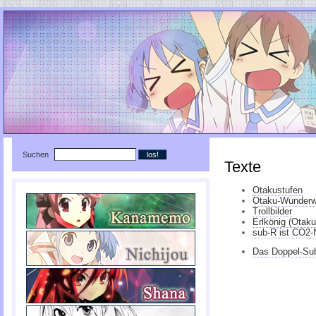
Suchen
Texte
Otakustufen
Otaku-Wunderw
Trollbilder
Erlkönig (Otaku
sub-R ist CO2-N
Das Doppel-Su