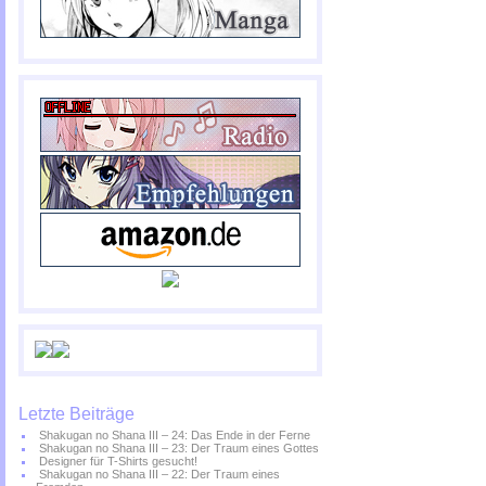
Letzte Beiträge
Shakugan no Shana III – 24: Das Ende in der Ferne
Shakugan no Shana III – 23: Der Traum eines Gottes
Designer für T-Shirts gesucht!
Shakugan no Shana III – 22: Der Traum eines