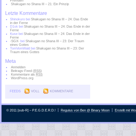
Fremden
Shakugan no Shana III – 21: Ein Prinzip
Letzte Kommentare
Shinokuro
bei
Shakugan no Shana III – 24: Das Ende
in der Ferne
D1sk
bei
Shakugan no Shana III – 24: Das Ende in der
Ferne
Kuse
bei
Shakugan no Shana III – 24: Das Ende in der
Ferne
-SGX-
bei
Shakugan no Shana III – 23: Der Traum
eines Gottes
TomVomWald
bei
Shakugan no Shana III – 23: Der
Traum eines Gottes
Meta
Anmelden
Beitrags-Feed (
RSS
)
Kommentare als
RSS
WordPress.org
FEEDS
VOLL
KOMMENTARE
© 2011 [sub-R] – P.E.G.D.E.R.D.!
Regulus von Ben @ Binary Moon
Erstellt mit W