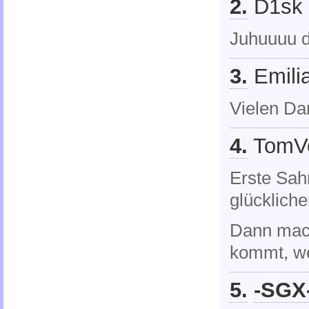
2.
D1sk 
Juhuuuu da
3.
Emilia
Vielen Da
4.
TomVo
Erste Sah
glücklich
Dann mach
kommt, we
5.
-SGX