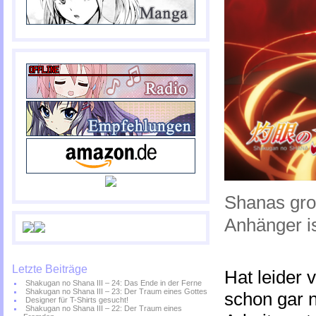
Shanas groß
Anhänger is
Letzte Beiträge
Hat leider 
Shakugan no Shana III – 24: Das Ende in der Ferne
Shakugan no Shana III – 23: Der Traum eines Gottes
schon gar n
Designer für T-Shirts gesucht!
Shakugan no Shana III – 22: Der Traum eines