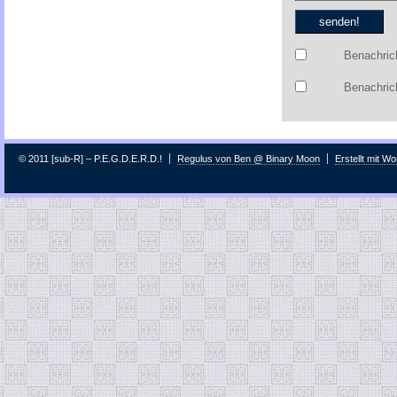
Benachric
Benachrich
© 2011 [sub-R] – P.E.G.D.E.R.D.!
Regulus von Ben @ Binary Moon
Erstellt mit W