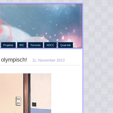
Projekte
IRC
Torrents
XDCC
Qual-ität
 olympisch!
11. November 2013