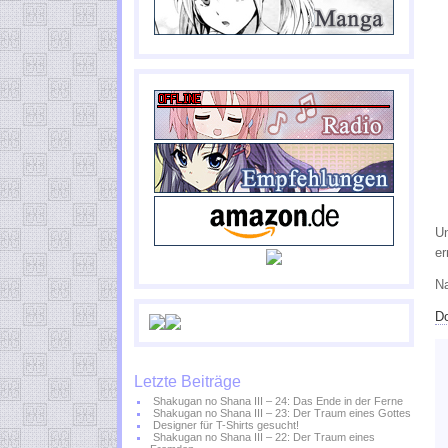
Un
er
Na
D
Letzte Beiträge
Shakugan no Shana III – 24: Das Ende in der Ferne
Shakugan no Shana III – 23: Der Traum eines Gottes
Designer für T-Shirts gesucht!
Shakugan no Shana III – 22: Der Traum eines