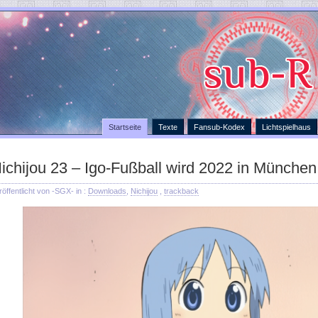
Startseite
Texte
Fansub-Kodex
Lichtspielhaus
ichijou 23 – Igo-Fußball wird 2022 in München
röffentlicht von -SGX- in :
Downloads
,
Nichijou
,
trackback