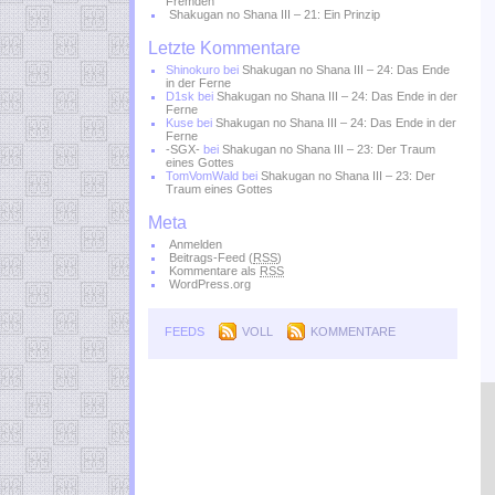
Fremden
Shakugan no Shana III – 21: Ein Prinzip
Letzte Kommentare
Shinokuro
bei
Shakugan no Shana III – 24: Das Ende
in der Ferne
D1sk
bei
Shakugan no Shana III – 24: Das Ende in der
Ferne
Kuse
bei
Shakugan no Shana III – 24: Das Ende in der
Ferne
-SGX-
bei
Shakugan no Shana III – 23: Der Traum
eines Gottes
TomVomWald
bei
Shakugan no Shana III – 23: Der
Traum eines Gottes
Meta
Anmelden
Beitrags-Feed (
RSS
)
Kommentare als
RSS
WordPress.org
FEEDS
VOLL
KOMMENTARE